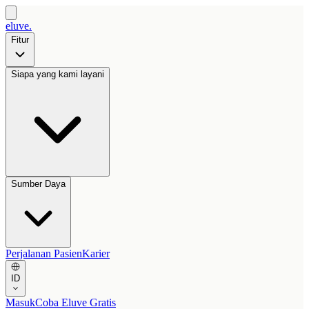
eluve.
Fitur
Siapa yang kami layani
Sumber Daya
Perjalanan Pasien
Karier
ID
Masuk
Coba Eluve Gratis