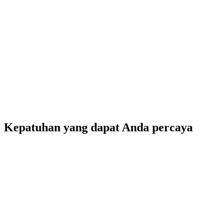
Kepatuhan yang dapat Anda percaya