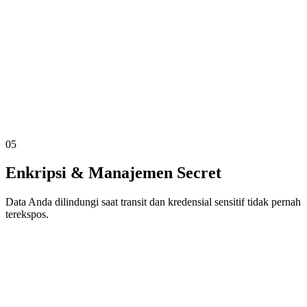
05
Enkripsi & Manajemen Secret
Data Anda dilindungi saat transit dan kredensial sensitif tidak pernah
terekspos.