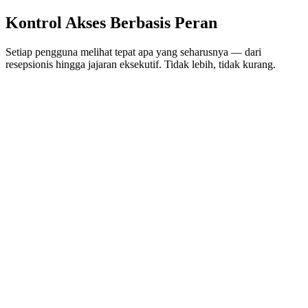
Kontrol Akses Berbasis Peran
Setiap pengguna melihat tepat apa yang seharusnya — dari
resepsionis hingga jajaran eksekutif. Tidak lebih, tidak kurang.