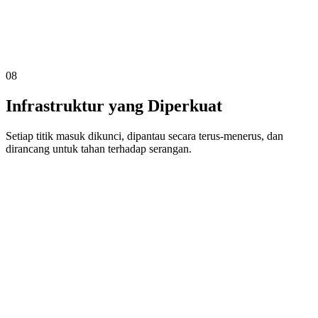
08
Infrastruktur yang Diperkuat
Setiap titik masuk dikunci, dipantau secara terus-menerus, dan
dirancang untuk tahan terhadap serangan.