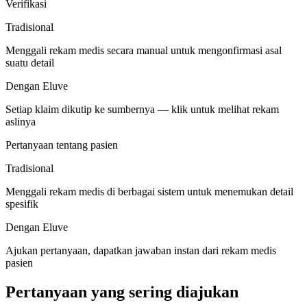
Verifikasi
Tradisional
Menggali rekam medis secara manual untuk mengonfirmasi asal
suatu detail
Dengan Eluve
Setiap klaim dikutip ke sumbernya — klik untuk melihat rekam
aslinya
Pertanyaan tentang pasien
Tradisional
Menggali rekam medis di berbagai sistem untuk menemukan detail
spesifik
Dengan Eluve
Ajukan pertanyaan, dapatkan jawaban instan dari rekam medis
pasien
Pertanyaan yang sering diajukan