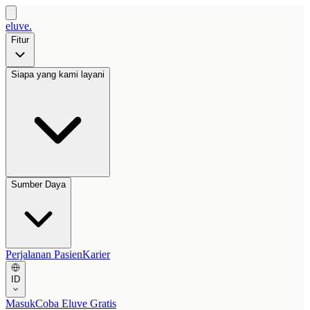
eluve.
Fitur
Siapa yang kami layani
Sumber Daya
Perjalanan Pasien
Karier
ID
Masuk
Coba Eluve Gratis