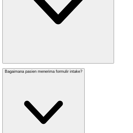
Bagaimana pasien menerima formulir intake?