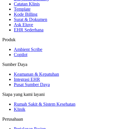
Catatan Klinis
Template
Kode Billing
Surat & Dokumen
Ask Eluve
EHR Sederhana
Produk
Ambient Scribe
Copilot
Sumber Daya
Keamanan & Kepatuhan
Integrasi EHR
Pusat Sumber Daya
Siapa yang kami layani
Rumah Sakit & Sistem Kesehatan
Klinik
Perusahaan
Perjalanan Pasien