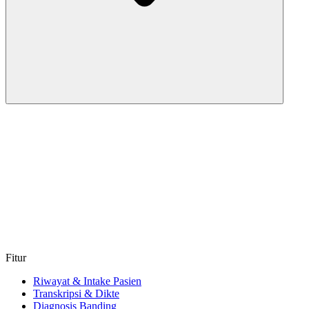
Try Eluve
Minta demo
Fitur
Riwayat & Intake Pasien
Transkripsi & Dikte
Diagnosis Banding