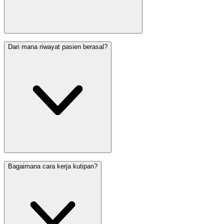
Dari mana riwayat pasien berasal?
Bagaimana cara kerja kutipan?