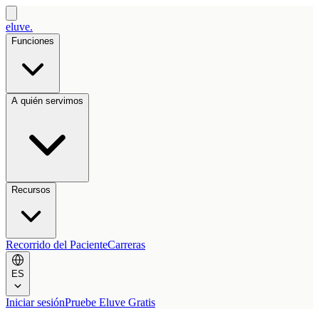
eluve.
Funciones
A quién servimos
Recursos
Recorrido del Paciente
Carreras
ES
Iniciar sesión
Pruebe Eluve Gratis