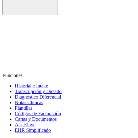
Try Eluve
Pruebe Eluve gratis
Funciones
Historial e Intake
Transcripción y Dictado
Diagnóstico Diferencial
Notas Clínicas
Plantillas
Códigos de Facturación
Cartas y Documentos
Ask Eluve
EHR Simplificado