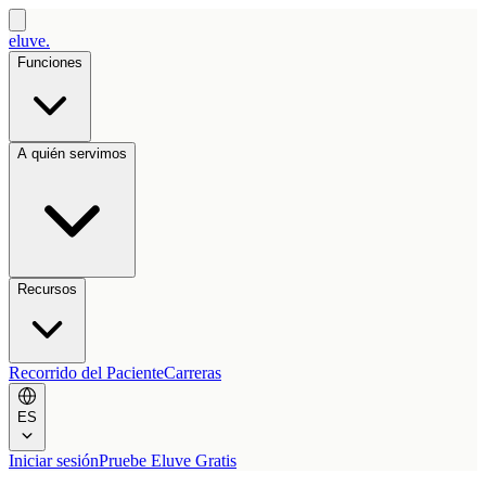
eluve.
Funciones
A quién servimos
Recursos
Recorrido del Paciente
Carreras
ES
Iniciar sesión
Pruebe Eluve Gratis