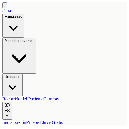
eluve.
Funciones
A quién servimos
Recursos
Recorrido del Paciente
Carreras
ES
Iniciar sesión
Pruebe Eluve Gratis