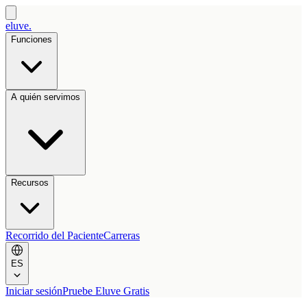
eluve.
Funciones
A quién servimos
Recursos
Recorrido del Paciente
Carreras
ES
Iniciar sesión
Pruebe Eluve Gratis