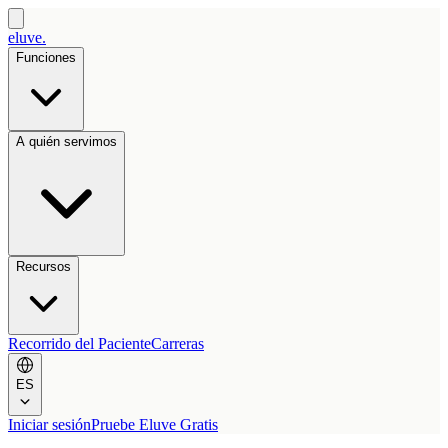
eluve.
Funciones
A quién servimos
Recursos
Recorrido del Paciente
Carreras
ES
Iniciar sesión
Pruebe Eluve Gratis