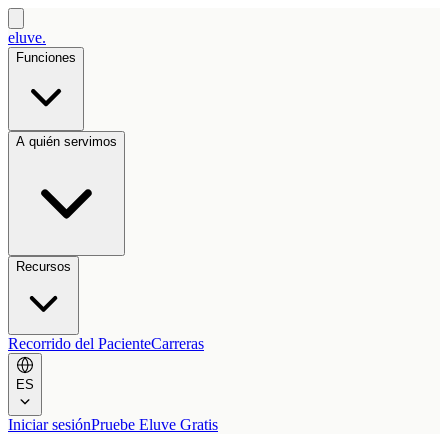
eluve.
Funciones
A quién servimos
Recursos
Recorrido del Paciente
Carreras
ES
Iniciar sesión
Pruebe Eluve Gratis