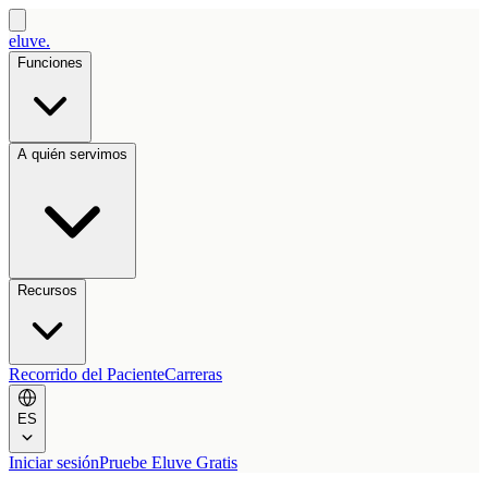
eluve.
Funciones
A quién servimos
Recursos
Recorrido del Paciente
Carreras
ES
Iniciar sesión
Pruebe Eluve Gratis