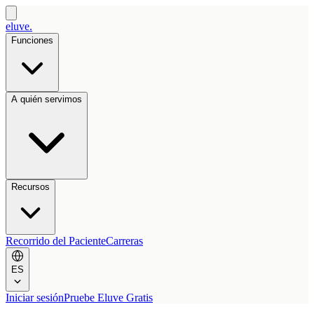
eluve.
Funciones
A quién servimos
Recursos
Recorrido del Paciente
Carreras
ES
Iniciar sesión
Pruebe Eluve Gratis