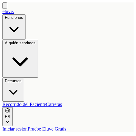
eluve.
Funciones
A quién servimos
Recursos
Recorrido del Paciente
Carreras
ES
Iniciar sesión
Pruebe Eluve Gratis