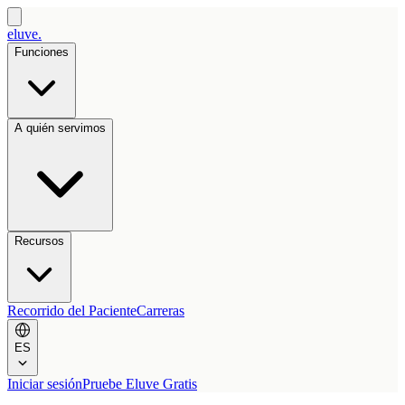
eluve.
Funciones
A quién servimos
Recursos
Recorrido del Paciente
Carreras
ES
Iniciar sesión
Pruebe Eluve Gratis