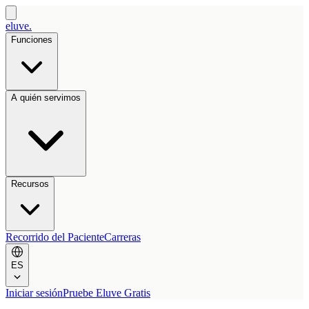
eluve.
Funciones
A quién servimos
Recursos
Recorrido del Paciente
Carreras
ES
Iniciar sesión
Pruebe Eluve Gratis