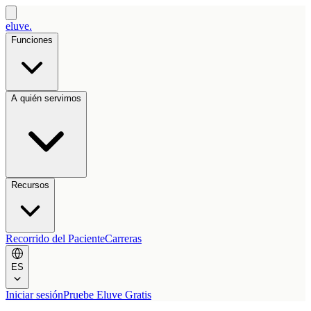
eluve.
Funciones
A quién servimos
Recursos
Recorrido del Paciente
Carreras
ES
Iniciar sesión
Pruebe Eluve Gratis